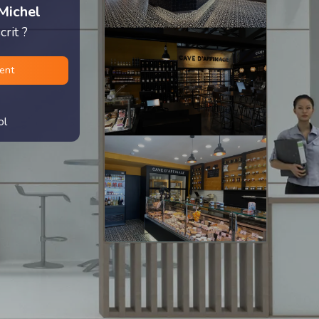
Michel
rit ?
ment
ol