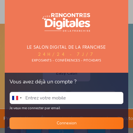
MAISON ET
MODE ET TEXTILE
AUTO, MOTO,
HABITAT
CYCLE
LE SALON DIGITAL DE LA FRANCHISE
24H/24 - 7J/7
EXPOSANTS - CONFÉRENCES - PITCHDAYS
Easy Cash
Vous avez déjà un compte ?
seconde main
occasion
commerce responsable
Je veux me connecter par email
Présentation
Être recontacté
Prendre un rdv
Discut
Connexion