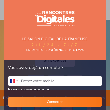
MAISON ET
MODE ET TEXTILE
AUTO, MOTO,
HABITAT
CYCLE
LE SALON DIGITAL DE LA FRANCHISE
24H/24 - 7J/7
EXPOSANTS - CONFÉRENCES - PITCHDAYS
SN Expertise
Vous avez déjà un compte ?
diagnostic
immobilier
expertise
Je veux me connecter par email
Présentation
Prendre un rdv
Discutons
Actualités
Connexion