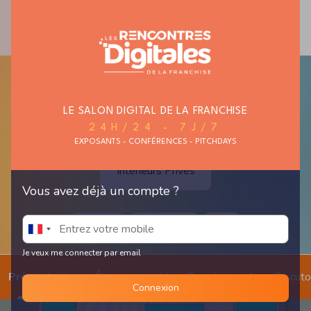
MAISON ET
MODE ET TEXTILE
AUTO, MOTO,
HABITAT
CYCLE
LE SALON DIGITAL DE LA FRANCHISE
24H/24 - 7J/7
EXPOSANTS - CONFÉRENCES - PITCHDAYS
Intérieurs Privés
Vous avez déjà un compte ?
décoration
amenagement
cuisine
Je veux me connecter par email
Présentation
Être recontacté
Prendre un rdv
Discut
Connexion