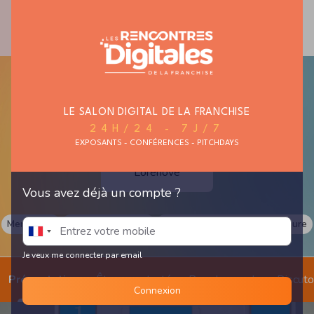
MAISON ET
MODE ET TEXTILE
AUTO, MOTO,
HABITAT
CYCLE
LE SALON DIGITAL DE LA FRANCHISE
24H/24 - 7J/7
EXPOSANTS - CONFÉRENCES - PITCHDAYS
Lorenove
Vous avez déjà un compte ?
Menuiserie
Fenêtres et Stores
Protections Solaires Sur-Mesure
Je veux me connecter par email
Présentation
Être recontacté
Prendre un rdv
Discut
Connexion