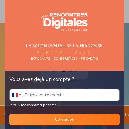
MAISON ET
MODE ET TEXTILE
AUTO, MOTO,
HABITAT
CYCLE
LE SALON DIGITAL DE LA FRANCHISE
24H/24 - 7J/7
EXPOSANTS - CONFÉRENCES - PITCHDAYS
GIOGUSTO
Vous avez déjà un compte ?
restauration italienne
traiteur
Epicerie
Je veux me connecter par email
Présentation
Être recontacté
Prendre un rdv
Discut
Connexion