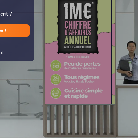
rit ?
ment
ol