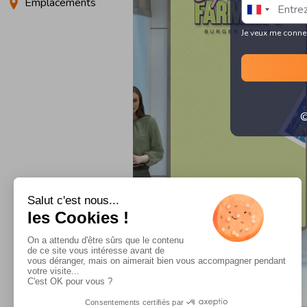
Emplacements
Je veux me conne
©