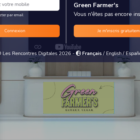
Green Farmer's
Vous n'êtes pas encore insc
cter par email
Connexion
Je m'inscris gratuite
 Les Rencontres Digitales 2026 -
Français
/
English
/
Españ