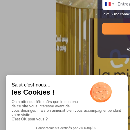
Je veux me conne
©