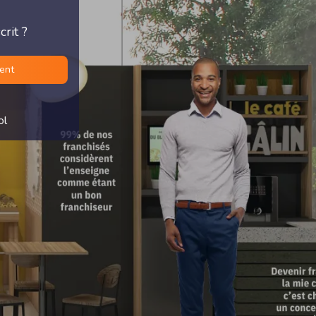
rit ?
ment
ol