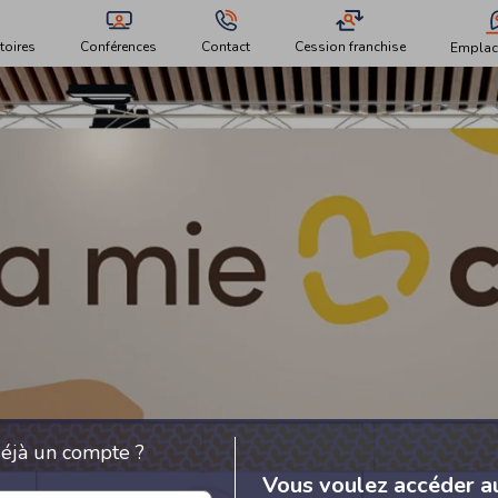
toires
Conférences
Contact
Cession franchise
Emplac
éjà un compte ?
Vous voulez accéder a