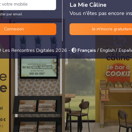
La Mie Câline
Vous n'êtes pas encore insc
cter par email
Connexion
Je m'inscris gratuite
 Les Rencontres Digitales 2026 -
Français
/
English
/
Españ