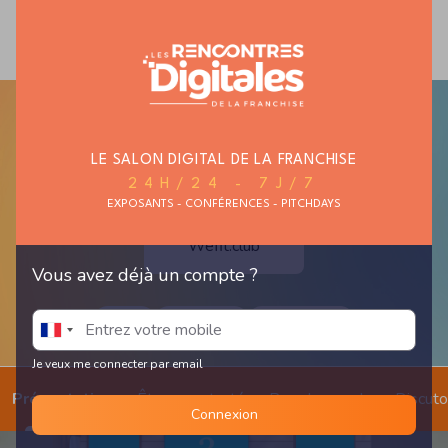
MAISON ET
MODE ET TEXTILE
AUTO, MOTO,
HABITAT
CYCLE
LE SALON DIGITAL DE LA FRANCHISE
24H/24 - 7J/7
EXPOSANTS - CONFÉRENCES - PITCHDAYS
Wefit.club
Vous avez déjà un compte ?
Fitness
Musculation
Salle de sport
Je veux me connecter par email
Présentation
Être recontacté
Prendre un rdv
Discut
Connexion